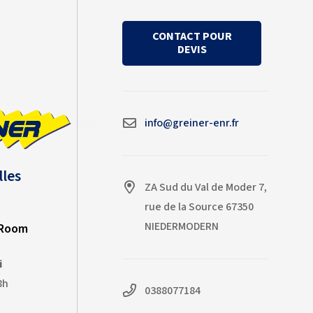
nos attentes.
CONTACT POUR
Un grand bravo à l'équipe
DEVIS
d'installateurs, Guillaume et
Théo, qui ont réalisé un travail de
qualité dans des conditions de
forte chaleur. Merci à toute
l'équipe Greiner pour son
info@greiner-enr.fr
professionnalisme !
lles
ZA Sud du Val de Moder 7,
rue de la Source 67350
NIEDERMODERN
-Room
i
8h
0388077184