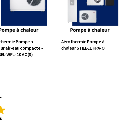
thermie Pompe à
Aérothermie Pompe à
eur air-eau compacte –
chaleur STIEBEL HPA-O
EL-WPL- 10 AC (S)
T
s