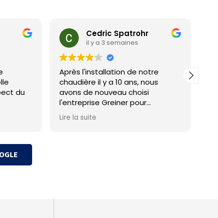
Cedric Spatrohr
il y a 3 semaines
e
Après l'installation de notre
Po
lle
chaudière il y a 10 ans, nous
Aucun
pect du
avons de nouveau choisi
en
l'entreprise Greiner pour
l'installation de notre
Lire la suite
climatisation.
Comme pour notre première
expérience, le dossier a été pris
OOGLE
en charge avec sérieux du début
à la fin. Malgré un petit
contretemps dans le planning,
tout s'est déroulé de manière
professionnelle et l'installation
est parfaitement conforme à