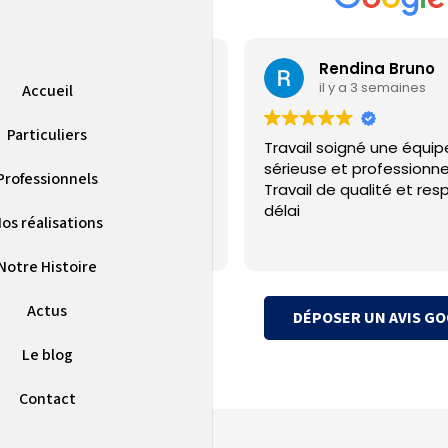
Jérémy Gamain
Rendina Bruno
il y a 5 jours
il y a 3 semaines
Accueil
Particuliers
ple sur la PAC installé et SAV
Travail soigné une équip
uvaise qualité
sérieuse et professionne
Professionnels
Travail de qualité et res
délai
os réalisations
Notre Histoire
Actus
DÉPOSER UN AVIS G
Le blog
Contact