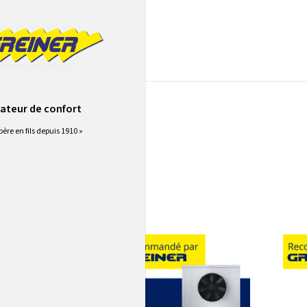
Stiebel-eltron
ateur de confort
bel-eltron
père en fils depuis 1910 »