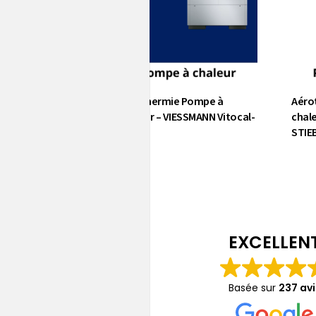
ie pompe à
Aérothermie Pompe à
Aéro
/eau STIEBEL
chaleur – VIESSMANN Vitocal-
chal
Z
300-A
STIEB
EXCELLEN
Basée sur
237 avi