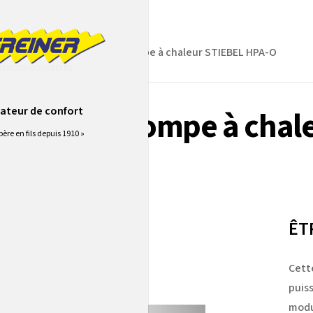
MARQUE
Aérothermie Pompe à chaleur STIEBEL HPA-O
ateur de confort
othermie Pompe à chal
père en fils depuis 1910 »
ÊT
Cett
puiss
modu