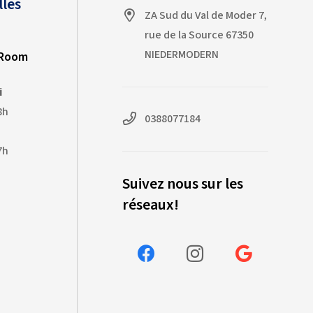
lles
ZA Sud du Val de Moder 7,
rue de la Source 67350
NIEDERMODERN
-Room
i
8h
0388077184
7h
Suivez nous sur les
réseaux!