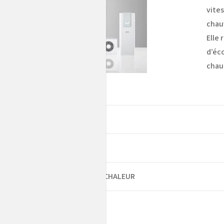
vite
chau
Elle
d’éc
chau
ntages
écharger la fiche technique
écharger la brochure POMPE À CHALEUR