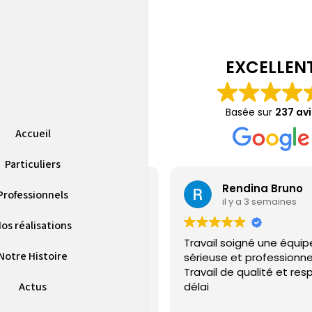
EXCELLEN
Basée sur
237 avi
Accueil
Particuliers
Jérémy Gamain
Rendina Bruno
Professionnels
il y a 4 jours
il y a 3 semaines
os réalisations
ple sur la PAC installé et SAV
Travail soigné une équip
Notre Histoire
uvaise qualité
sérieuse et professionne
Travail de qualité et res
Actus
délai