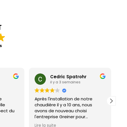
T
s
Cedric Spatrohr
il y a 3 semaines
e
Après l'installation de notre
Po
lle
chaudière il y a 10 ans, nous
Aucun
pect du
avons de nouveau choisi
en
l'entreprise Greiner pour
l'installation de notre
Lire la suite