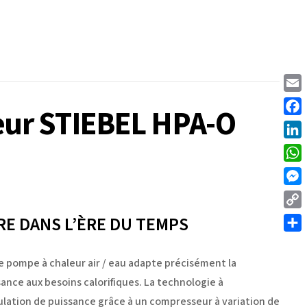
Emai
eur STIEBEL HPA-O
Face
Link
Wha
Mess
Cop
RE DANS L’ÈRE DU TEMPS
Link
Part
e pompe à chaleur air / eau adapte précisément la
ance aux besoins calorifiques. La technologie à
lation de puissance grâce à un compresseur à variation de