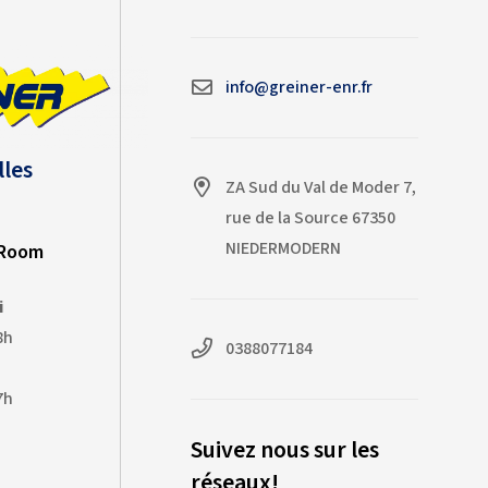
Théo, qui ont réalisé un travail de
qualité dans des conditions de
forte chaleur. Merci à toute
l'équipe Greiner pour son
info@greiner-enr.fr
professionnalisme !
lles
ZA Sud du Val de Moder 7,
rue de la Source 67350
NIEDERMODERN
-Room
i
8h
0388077184
7h
Suivez nous sur les
réseaux!