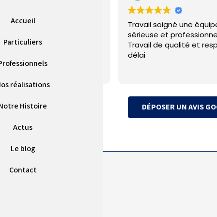
Accueil
ple sur la PAC installé et SAV
Travail soigné une équip
uvaise qualité
sérieuse et professionne
Particuliers
Travail de qualité et res
délai
Professionnels
os réalisations
Notre Histoire
DÉPOSER UN AVIS G
Actus
Le blog
Contact