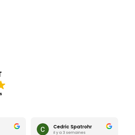
T
s
Cedric Spatrohr
il y a 3 semaines