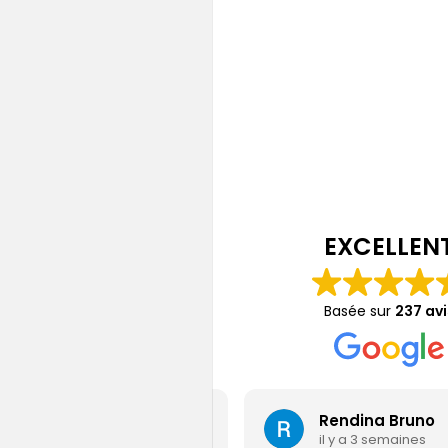
n photovoltaïque
20
EXCELLEN
Basée sur
237 avi
Jérémy Gamain
Rendina Bruno
il y a 4 jours
il y a 3 semaines