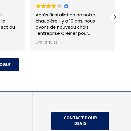
e
Après l'installation de notre
Po
lle
chaudière il y a 10 ans, nous
Aucun
pect du
avons de nouveau choisi
en
l'entreprise Greiner pour
l'installation de notre
Lire la suite
climatisation.
Comme pour notre première
expérience, le dossier a été pris
OOGLE
en charge avec sérieux du début
à la fin. Malgré un petit
contretemps dans le planning,
tout s'est déroulé de manière
professionnelle et l'installation
est parfaitement conforme à
nos attentes.
CONTACT POUR
Un grand bravo à l'équipe
DEVIS
d'installateurs, Guillaume et