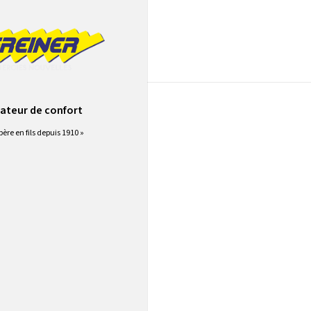
Hoerdt 67720
ateur de confort
rdt 67720
père en fils depuis 1910 »