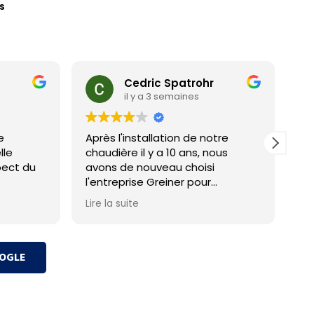
s
Cedric Spatrohr
il y a 3 semaines
e
Après l'installation de notre
Po
lle
chaudière il y a 10 ans, nous
Aucun
pect du
avons de nouveau choisi
en
l'entreprise Greiner pour
l'installation de notre
Lire la suite
climatisation.
Comme pour notre première
expérience, le dossier a été pris
OOGLE
en charge avec sérieux du début
à la fin. Malgré un petit
contretemps dans le planning,