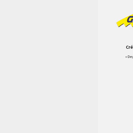
sys13_log
Cré
« De 
Vous deve