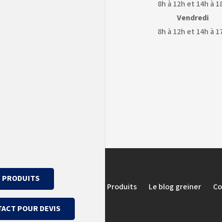
8h à 12h et 14h à 1
Vendredi
8h à 12h et 14h à 1
OGLE
GOOGLE
APS
EARTH
PRODUITS
Témoignages et avis clients
Produits
Le blog greiner
Co
ACT POUR DEVIS