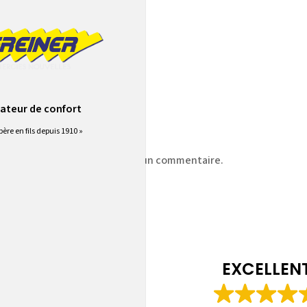
o_seul-03-e1418320278647
ateur de confort
père en fils depuis 1910 »
z
vous connecter
pour publier un commentaire.
EXCELLEN