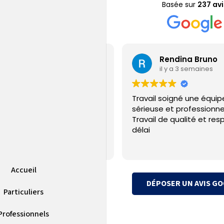
Basée sur
237 avi
Jérémy Gamain
Rendina Bruno
il y a 6 jours
il y a 3 semaines
ple sur la PAC installé et SAV
Travail soigné une équip
uvaise qualité
sérieuse et professionne
Travail de qualité et res
délai
Accueil
DÉPOSER UN AVIS G
Particuliers
Professionnels