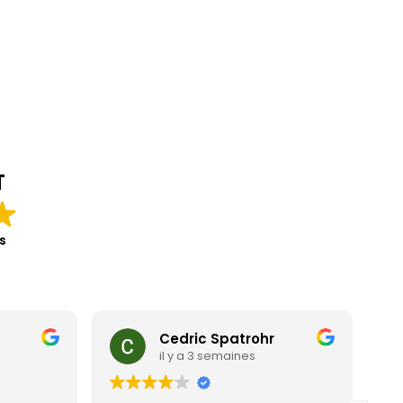
T
s
Cedric Spatrohr
il y a 3 semaines