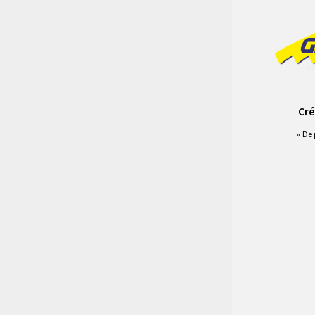
Cré
« De 
IMG_4438-g