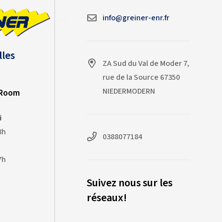
l'équipe Greiner pour son
info@greiner-enr.fr
professionnalisme !
lles
ZA Sud du Val de Moder 7,
rue de la Source 67350
NIEDERMODERN
-Room
i
8h
0388077184
7h
Suivez nous sur les
réseaux!