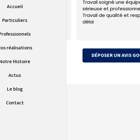
ple sur la PAC installé et SAV
Travail soigné une équip
Accueil
uvaise qualité
sérieuse et professionne
Travail de qualité et res
Particuliers
délai
Professionnels
os réalisations
DÉPOSER UN AVIS G
Notre Histoire
Actus
Le blog
Contact