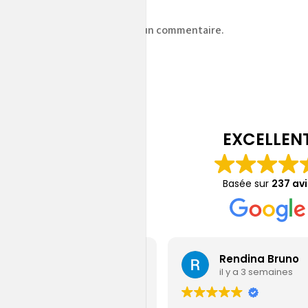
z
vous connecter
pour publier un commentaire.
EXCELLEN
Basée sur
237 avi
Jérémy Gamain
Rendina Bruno
il y a 5 jours
il y a 3 semaines