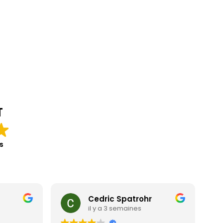
T
s
Cedric Spatrohr
il y a 3 semaines