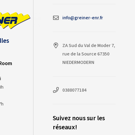
qualité dans des conditions de
forte chaleur. Merci à toute
l'équipe Greiner pour son
info@greiner-enr.fr
professionnalisme !
lles
ZA Sud du Val de Moder 7,
rue de la Source 67350
NIEDERMODERN
-Room
i
8h
0388077184
7h
Suivez nous sur les
réseaux!