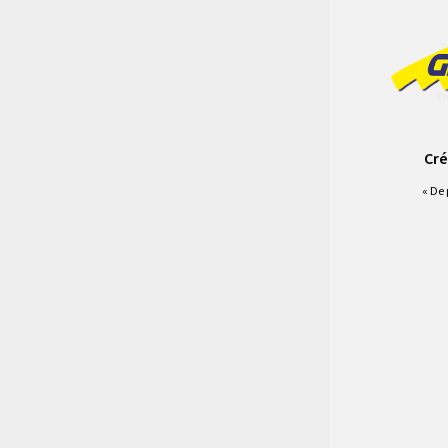
Cré
« De 