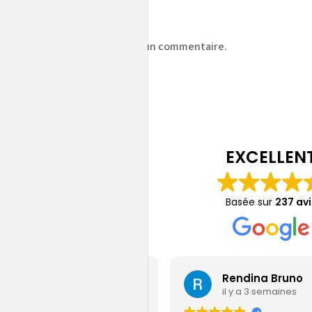
z
vous connecter
pour publier un commentaire.
EXCELLEN
Basée sur
237 avi
Jérémy Gamain
Rendina Bruno
il y a 6 jours
il y a 3 semaines