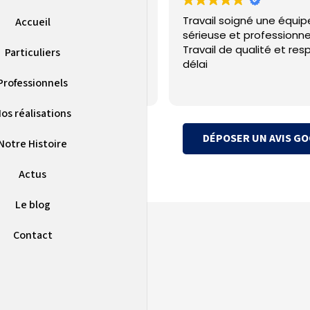
ple sur la PAC installé et SAV
Travail soigné une équip
Accueil
uvaise qualité
sérieuse et professionne
Travail de qualité et res
Particuliers
délai
Professionnels
os réalisations
DÉPOSER UN AVIS G
Notre Histoire
Actus
Le blog
Contact