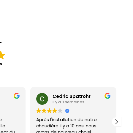
T
s
Cedric Spatrohr
il y a 3 semaines
e
Après l'installation de notre
Po
lle
chaudière il y a 10 ans, nous
Aucun
pect du
avons de nouveau choisi
en