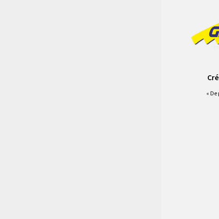
Cré
« De 
Vous deve