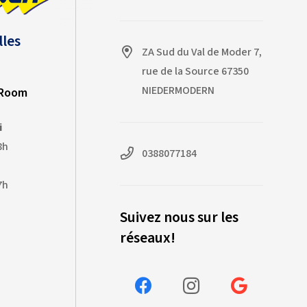
lles
ZA Sud du Val de Moder 7,
rue de la Source 67350
NIEDERMODERN
-Room
i
8h
0388077184
7h
Suivez nous sur les
réseaux!