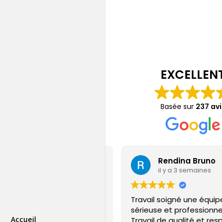
EXCELLEN
Basée sur
237 avi
Jérémy Gamain
Rendina Bruno
il y a 6 jours
il y a 3 semaines
ple sur la PAC installé et SAV
Travail soigné une équip
uvaise qualité
sérieuse et professionne
Accueil
Travail de qualité et res