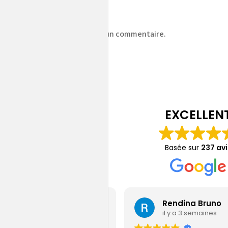
z
vous connecter
pour publier un commentaire.
EXCELLEN
Basée sur
237 avi
Jérémy Gamain
Rendina Bruno
il y a 6 jours
il y a 3 semaines