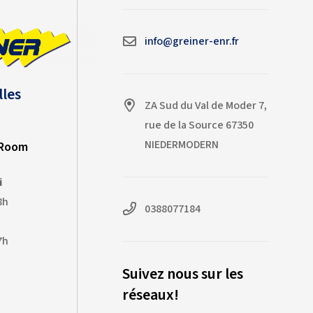
qualité dans des conditions de
forte chaleur. Merci à toute
l'équipe Greiner pour son
info@greiner-enr.fr
professionnalisme !
lles
ZA Sud du Val de Moder 7,
rue de la Source 67350
NIEDERMODERN
-Room
i
8h
0388077184
7h
Suivez nous sur les
réseaux!