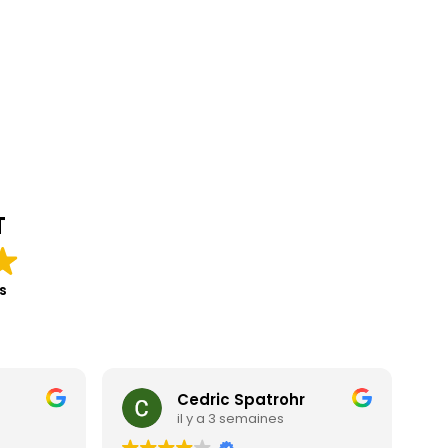
T
s
Cedric Spatrohr
il y a 3 semaines