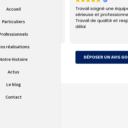
ple sur la PAC installé et SAV
Travail soigné une équip
Accueil
uvaise qualité
sérieuse et professionne
Travail de qualité et res
Particuliers
délai
Professionnels
os réalisations
DÉPOSER UN AVIS G
Notre Histoire
Actus
Le blog
Contact