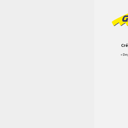
Cré
« De 