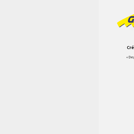
Cré
« De 
Vous deve