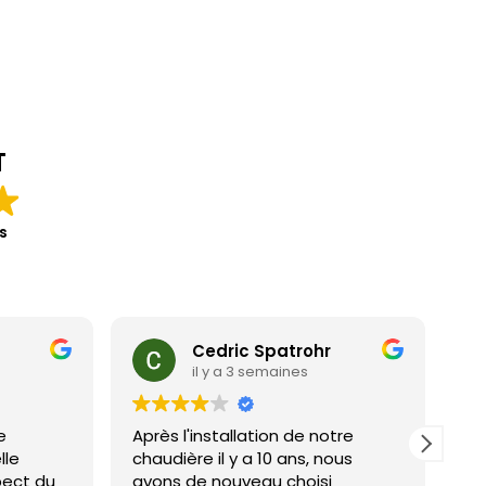
T
s
Cedric Spatrohr
il y a 3 semaines
e
Après l'installation de notre
Po
lle
chaudière il y a 10 ans, nous
Aucun
pect du
avons de nouveau choisi
en