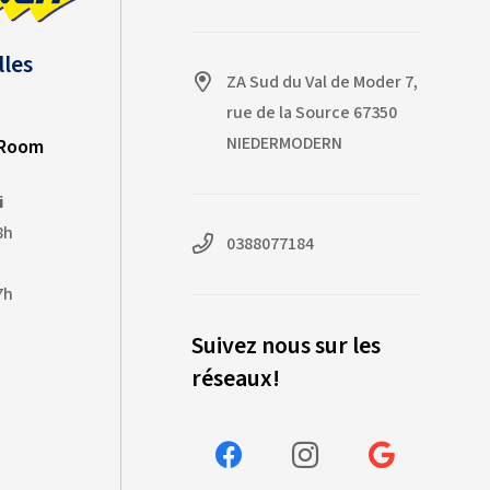
lles
ZA Sud du Val de Moder 7,
rue de la Source 67350
NIEDERMODERN
-Room
i
8h
0388077184
7h
Suivez nous sur les
réseaux!