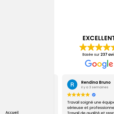
EXCELLEN
Basée sur
237 avi
Jérémy Gamain
Rendina Bruno
il y a 6 jours
il y a 3 semaines
ple sur la PAC installé et SAV
Travail soigné une équip
uvaise qualité
sérieuse et professionne
Accueil
Travail de qualité et res