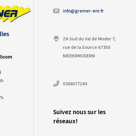
l'équipe Greiner pour son
info@greiner-enr.fr
professionnalisme !
lles
ZA Sud du Val de Moder 7,
rue de la Source 67350
NIEDERMODERN
-Room
i
8h
0388077184
7h
Suivez nous sur les
réseaux!