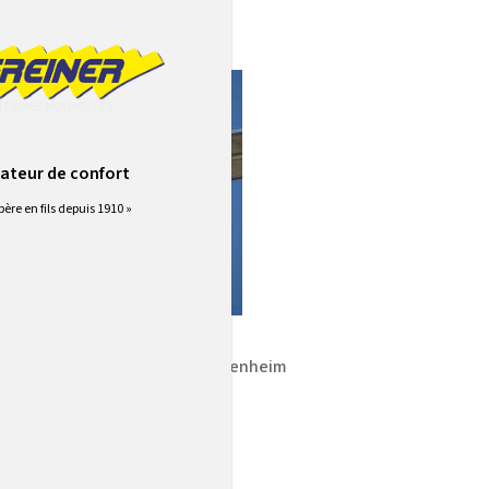
ateur de confort
père en fils depuis 1910 »
stallation-photovoltaique-furdenheim