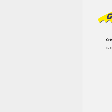
Cré
« De 
greiner-in