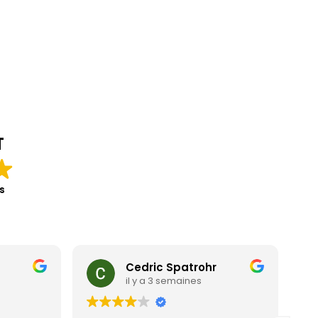
T
s
Cedric Spatrohr
il y a 3 semaines