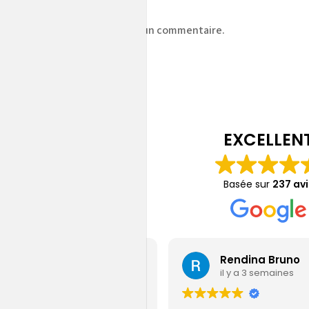
z
vous connecter
pour publier un commentaire.
EXCELLEN
Basée sur
237 avi
Jérémy Gamain
Rendina Bruno
il y a 4 jours
il y a 3 semaines