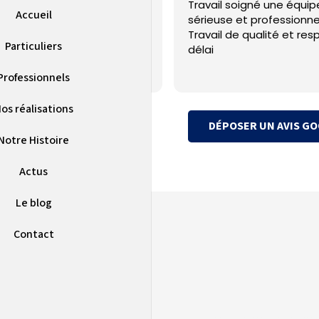
ple sur la PAC installé et SAV
Travail soigné une équip
Accueil
uvaise qualité
sérieuse et professionne
Travail de qualité et res
Particuliers
délai
Professionnels
os réalisations
DÉPOSER UN AVIS G
Notre Histoire
Actus
Le blog
Contact