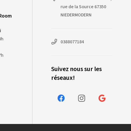
rue de la Source 67350
NIEDERMODERN
-Room
i
8h
0388077184
7h
Suivez nous sur les
réseaux!