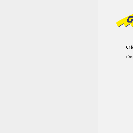
Cré
« De 