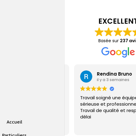
EXCELLEN
Basée sur
237 avi
Jérémy Gamain
Rendina Bruno
il y a 5 jours
il y a 3 semaines
ple sur la PAC installé et SAV
Travail soigné une équip
uvaise qualité
sérieuse et professionne
Travail de qualité et res
délai
Accueil
Particuliers