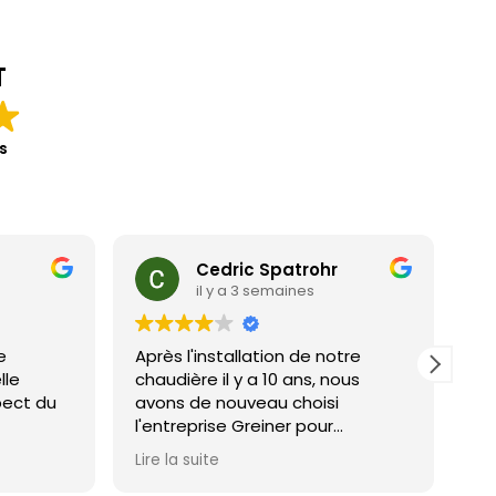
T
s
Cedric Spatrohr
il y a 3 semaines
e
Après l'installation de notre
Po
lle
chaudière il y a 10 ans, nous
Aucun
pect du
avons de nouveau choisi
en
l'entreprise Greiner pour
l'installation de notre
Lire la suite
climatisation.