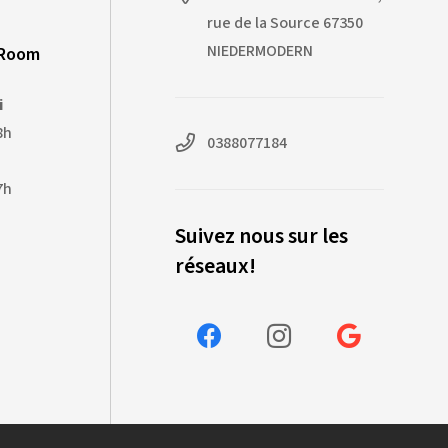
rue de la Source 67350
NIEDERMODERN
-Room
i
8h
0388077184
7h
Suivez nous sur les
réseaux!