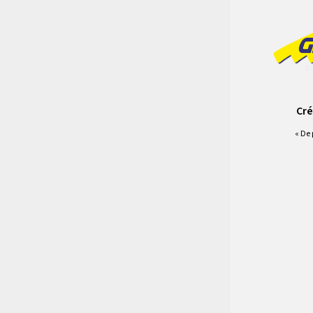
Cré
« De 