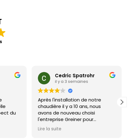
T
s
Cedric Spatrohr
il y a 3 semaines
e
Après l'installation de notre
Po
lle
chaudière il y a 10 ans, nous
Aucun
pect du
avons de nouveau choisi
en
l'entreprise Greiner pour
l'installation de notre
Lire la suite
climatisation.