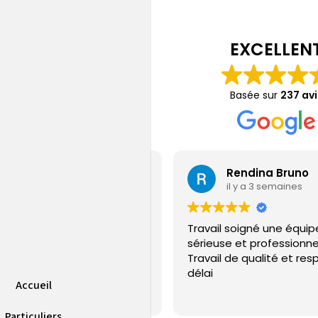
EXCELLEN
Basée sur
237 avi
Jérémy Gamain
Rendina Bruno
il y a 4 jours
il y a 3 semaines
ple sur la PAC installé et SAV
Travail soigné une équip
uvaise qualité
sérieuse et professionne
Travail de qualité et res
délai
Accueil
Particuliers