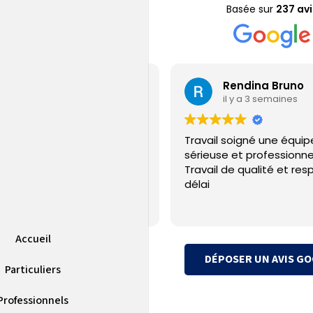
Basée sur
237 avi
Jérémy Gamain
Rendina Bruno
il y a 6 jours
il y a 3 semaines
ple sur la PAC installé et SAV
Travail soigné une équip
uvaise qualité
sérieuse et professionne
Travail de qualité et res
délai
Accueil
DÉPOSER UN AVIS G
Particuliers
Professionnels