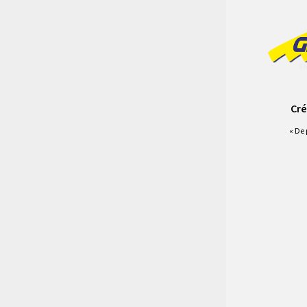
Cré
« De 