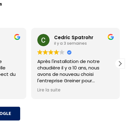
s
Cedric Spatrohr
il y a 3 semaines
e
Après l'installation de notre
Po
lle
chaudière il y a 10 ans, nous
Aucun
pect du
avons de nouveau choisi
en
l'entreprise Greiner pour
l'installation de notre
Lire la suite
climatisation.
Comme pour notre première
expérience, le dossier a été pris
OOGLE
en charge avec sérieux du début
à la fin. Malgré un petit
contretemps dans le planning,