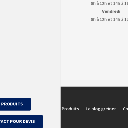
8h à 12h et 14h à 1
Vendredi
8h à 12h et 14h à 1
OGLE
GOOGLE
APS
EARTH
PRODUITS
Témoignages et avis clients
Produits
Le blog greiner
Co
ACT POUR DEVIS